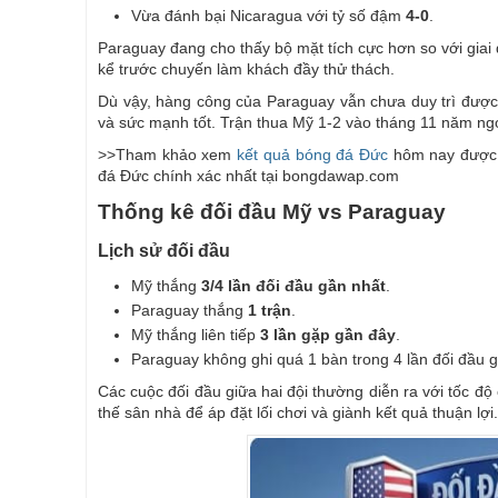
Vừa đánh bại Nicaragua với tỷ số đậm
4-0
.
Paraguay đang cho thấy bộ mặt tích cực hơn so với giai 
kể trước chuyến làm khách đầy thử thách.
Dù vậy, hàng công của Paraguay vẫn chưa duy trì được 
và sức mạnh tốt. Trận thua Mỹ 1-2 vào tháng 11 năm ngo
>>Tham khảo xem
kết quả bóng đá Đức
hôm nay được l
đá Đức chính xác nhất tại bongdawap.com
Thống kê đối đầu Mỹ vs Paraguay
Lịch sử đối đầu
Mỹ thắng
3/4 lần đối đầu gần nhất
.
Paraguay thắng
1 trận
.
Mỹ thắng liên tiếp
3 lần gặp gần đây
.
Paraguay không ghi quá 1 bàn trong 4 lần đối đầu g
Các cuộc đối đầu giữa hai đội thường diễn ra với tốc độ
thế sân nhà để áp đặt lối chơi và giành kết quả thuận lợi.