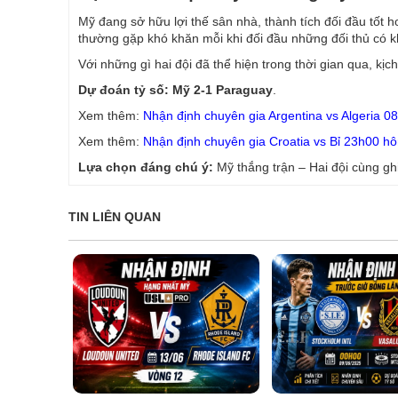
Mỹ đang sở hữu lợi thế sân nhà, thành tích đối đầu tốt
thường gặp khó khăn mỗi khi đối đầu những đối thủ có kh
Với những gì hai đội đã thể hiện trong thời gian qua, kịc
Dự đoán tỷ số: Mỹ 2-1 Paraguay
.
Xem thêm:
Nhận định chuyên gia Argentina vs Algeria 
Xem thêm:
Nhận định chuyên gia Croatia vs Bỉ 23h00 h
Lựa chọn đáng chú ý:
Mỹ thắng trận – Hai đội cùng gh
TIN LIÊN QUAN