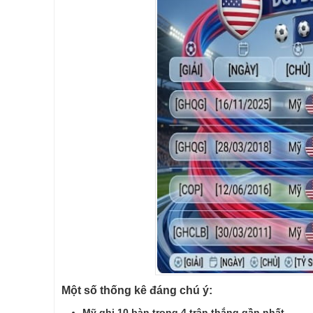
Một số thống kê đáng chú ý:
Mỹ ghi 10 bàn trong 4 trận thắng gần nhất.