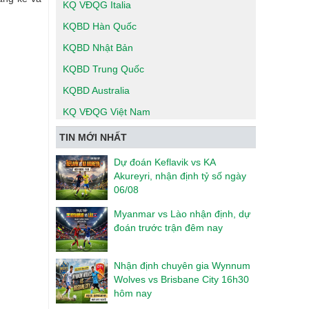
KQ VĐQG Italia
KQBD Hàn Quốc
KQBD Nhật Bản
KQBD Trung Quốc
KQBD Australia
KQ VĐQG Việt Nam
TIN MỚI NHẤT
Dự đoán Keflavik vs KA
Akureyri, nhận định tỷ số ngày
06/08
Myanmar vs Lào nhận định, dự
đoán trước trận đêm nay
Nhận định chuyên gia Wynnum
Wolves vs Brisbane City 16h30
hôm nay