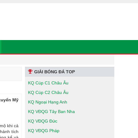
GIẢI BÓNG ĐÁ TOP
KQ Cúp C1 Châu Âu
KQ Cúp C2 Châu Âu
 tuyển Mỹ
KQ Ngoại Hạng Anh
KQ VĐQG Tây Ban Nha
KQ VĐQG Đức
mộ khi cả
KQ VĐQG Pháp
thành tích
áng kể và