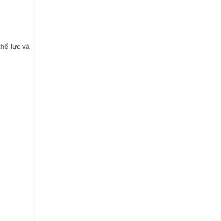
hể lực và