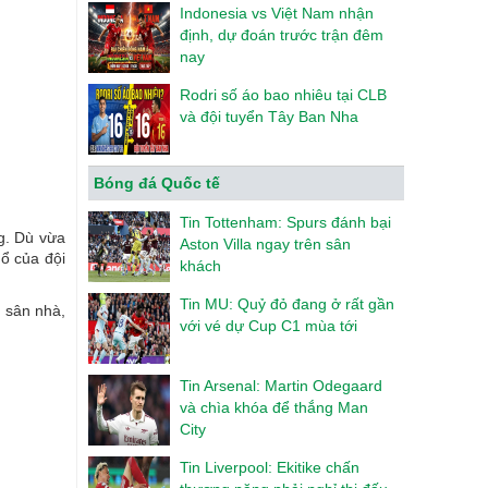
Indonesia vs Việt Nam nhận
định, dự đoán trước trận đêm
nay
Rodri số áo bao nhiêu tại CLB
và đội tuyển Tây Ban Nha
Bóng đá Quốc tế
Tin Tottenham: Spurs đánh bại
g. Dù vừa
Aston Villa ngay trên sân
ổ của đội
khách
Tin MU: Quỷ đỏ đang ở rất gần
 sân nhà,
với vé dự Cup C1 mùa tới
Tin Arsenal: Martin Odegaard
và chìa khóa để thắng Man
City
Tin Liverpool: Ekitike chấn