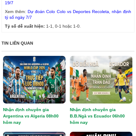
19/7
Xem thêm:
Dự đoán Colo Colo vs Deportes Recoleta, nhận định
tỷ số ngày 7/7
Tỷ số dễ xuất hiện:
1-1, 0-1 hoặc 1-0.
TIN LIÊN QUAN
Nhận định chuyên gia
Nhận định chuyên gia
Argentina vs Algeria 08h00
B.B.Ngà vs Ecuador 06h00
hôm nay
hôm nay