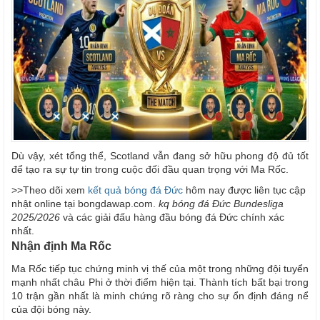
Dù vậy, xét tổng thể, Scotland vẫn đang sở hữu phong độ đủ tốt
để tạo ra sự tự tin trong cuộc đối đầu quan trọng với Ma Rốc.
>>Theo dõi xem
kết quả bóng đá Đức
hôm nay được liên tục cập
nhật online tại bongdawap.com.
kq bóng đá Đức Bundesliga
2025/2026
và các giải đấu hàng đầu bóng đá Đức chính xác
nhất.
Nhận định Ma Rốc
Ma Rốc tiếp tục chứng minh vị thế của một trong những đội tuyển
mạnh nhất châu Phi ở thời điểm hiện tại. Thành tích bất bại trong
10 trận gần nhất là minh chứng rõ ràng cho sự ổn định đáng nể
của đội bóng này.