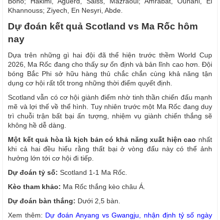
Bono; Hakimi, Aguerd, Saiss, Mazraoui; Amrabat, Ounahi, El
Khannouss; Ziyech, En Nesyri, Abde.
Dự đoán kết quả Scotland vs Ma Rốc hôm
nay
Dựa trên những gì hai đội đã thể hiện trước thềm World Cup
2026, Ma Rốc đang cho thấy sự ổn định và bản lĩnh cao hơn. Đội
bóng Bắc Phi sở hữu hàng thủ chắc chắn cùng khả năng tận
dụng cơ hội rất tốt trong những thời điểm quyết định.
Scotland vẫn có cơ hội giành điểm nhờ tinh thần chiến đấu mạnh
mẽ và lợi thế về thể hình. Tuy nhiên trước một Ma Rốc đang duy
trì chuỗi trận bất bại ấn tượng, nhiệm vụ giành chiến thắng sẽ
không hề dễ dàng.
Một kết quả hòa là kịch bản có khả năng xuất hiện cao
nhất
khi cả hai đều hiểu rằng thất bại ở vòng đấu này có thể ảnh
hưởng lớn tới cơ hội đi tiếp.
Dự đoán tỷ số:
Scotland 1-1 Ma Rốc.
Kèo tham khảo:
Ma Rốc thắng kèo châu Á.
Dự đoán bàn thắng:
Dưới 2,5 bàn.
Xem thêm:
Dự đoán Anyang vs Gwangju, nhận định tỷ số ngày