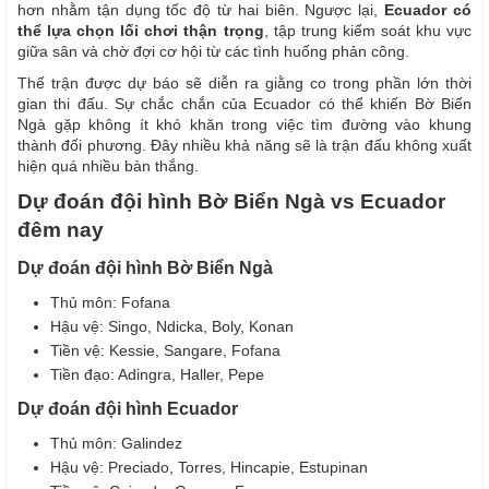
hơn nhằm tận dụng tốc độ từ hai biên. Ngược lại,
Ecuador có
thể lựa chọn lối chơi thận trọng
, tập trung kiểm soát khu vực
giữa sân và chờ đợi cơ hội từ các tình huống phản công.
Thế trận được dự báo sẽ diễn ra giằng co trong phần lớn thời
gian thi đấu. Sự chắc chắn của Ecuador có thể khiến Bờ Biển
Ngà gặp không ít khó khăn trong việc tìm đường vào khung
thành đối phương. Đây nhiều khả năng sẽ là trận đấu không xuất
hiện quá nhiều bàn thắng.
Dự đoán đội hình Bờ Biển Ngà vs Ecuador
đêm nay
Dự đoán đội hình Bờ Biển Ngà
Thủ môn: Fofana
Hậu vệ: Singo, Ndicka, Boly, Konan
Tiền vệ: Kessie, Sangare, Fofana
Tiền đạo: Adingra, Haller, Pepe
Dự đoán đội hình Ecuador
Thủ môn: Galindez
Hậu vệ: Preciado, Torres, Hincapie, Estupinan