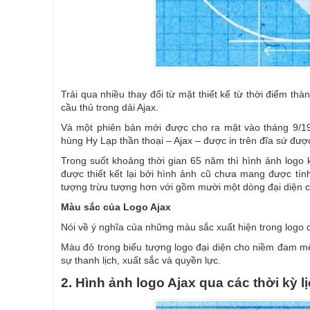
Trải qua nhiều thay đổi từ mặt thiết kế từ thời điểm th
cầu thủ trong dải Ajax.
Và một phiên bản mới được cho ra mặt vào tháng 9/19
hùng Hy Lạp thần thoại – Ajax – được in trên đĩa sứ đư
Trong suốt khoảng thời gian 65 năm thì hình ảnh logo 
được thiết kết lại bởi hình ảnh cũ chưa mang được tí
tượng trừu tượng hơn với gồm mười một dòng đại diện c
Màu sắc của Logo Ajax
Nói về ý nghĩa của những màu sắc xuất hiện trong logo 
Màu đỏ trong biểu tượng logo đại diện cho niềm đam mê
sự thanh lịch, xuất sắc và quyền lực.
2. Hình ảnh logo Ajax qua các thời kỳ l