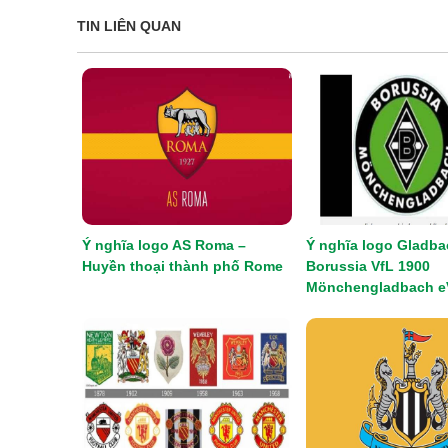
TIN LIÊN QUAN
Ý nghĩa logo AS Roma –
Ý nghĩa logo Gladba
Huyền thoại thành phố Rome
Borussia VfL 1900
Mönchengladbach e