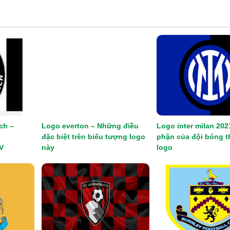
ch –
Logo everton – Những điều
Logo inter milan 202
đặc biệt trên biểu tượng logo
phận của đội bóng t
V
này
logo