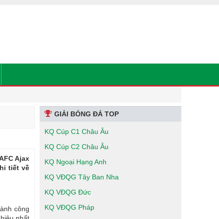
GIẢI BÓNG ĐÁ TOP
KQ Cúp C1 Châu Âu
KQ Cúp C2 Châu Âu
 AFC Ajax
KQ Ngoại Hạng Anh
i tiết về
KQ VĐQG Tây Ban Nha
KQ VĐQG Đức
KQ VĐQG Pháp
hành công
 hiệu nhất