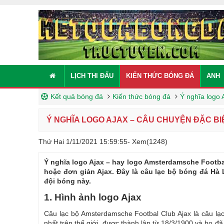
LỊCH THI ĐẤU
KIẾN THỨC BÓNG ĐÁ
ANH
Kết quả bóng đá
Kiến thức bóng đá
Ý nghĩa logo 
Ý NGHĨA LOGO AJAX – CÂU CHUYỆN ĐẶC BI
Thứ Hai 1/11/2021 15:59:55
- Xem(1248)
Ý nghĩa logo Ajax – hay logo Amsterdamsche Footba
hoặc đơn giản Ajax. Đây là câu lạc bộ bóng đá Hà
đội bóng này.
1. Hình ảnh logo Ajax
Câu lạc bộ Amsterdamsche Footbal Club Ajax là câu lạc
nhất trên thế giới, được thành lập từ 18/3/1900 và họ đ