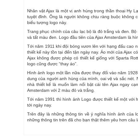
Nhân vật Ajax là một vị anh hùng trong thần thoại Hy 
tuyệt đỉnh. Ông là người không chịu ràng buộc không c
biểu tượng logo này.
Trang phục chính của câu lạc bộ là đỏ trắng và đen. Bộ 
và tất màu đen. Logo đầu tiên của Ajax Amsterdam là hì
Tới năm 1911 khi đội bóng vươn lên với hạng đấu cao nh
thiết kế này tồn tại đến tận ngày nay. Áo mới của Ajax 
Ajax không được phép có thiết kế giống với Sparta Rot
logo cũng được “thay áo”.
Hình ảnh logo một lần nữa được thay đổi vào năm 1928 
dung của người anh hùng của mình, oai vệ và sắc nét. 
nhà thiết kế là muốn làm nổi bật cái tên Ajax ngay c
Amsterdam với 2 màu đỏ và trắng.
Tới năm 1991 thì hình ảnh Logo được thiết kế một với 
tới ngày nay.
Trên đây là những thông tin về ý nghĩa hình ảnh của l
những thông tin trên đã cho bạn thật thêm yêu hơn câu 