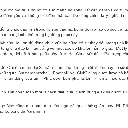
Lạp được mô tả là người có sức mạnh vô song, rất can đảm và có trí t
ó điểm yếu và không biết đến thất bại. Đó cũng chính là ý nghĩa tinh
đồng phục đầu tiên trong lịch sử câu lạc bộ ra đời với áo đỏ sọc trắng
nh ảnh một cầu thủ trong bộ đồng phục này.
ất của Hà Lan thì đồng phục của họ cũng có sự thay đổi mang tính lị
có tông chủ đạo là màu trắng với một sọc đỏ khá lớn nằm ở giữa. Một lý
terdam, đội đã ở hạng đấu này từ trước. Cùng với đó, biểu tượng cầu
để kỷ niệm nhân dịp 25 năm thành lập. Trong thiết kế lần này họ sử 
Những từ “Amsterdamsche”, “Football” và “Club” cũng được lược bỏ bở
ạnh chân dung của anh. Phía dưới bên phải là tấm khiên 2 màu đặc 
hình ảnh hoàn toàn mới lạ cách điệu của vị anh hùng Ajax và được sử
ogo Ajax cũng như hình ảnh của logo trải qua những lần thay đổi. Rấ
lạc bộ bóng đá “của mình”