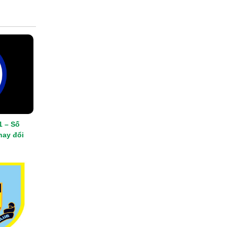
1 – Số
hay đổi