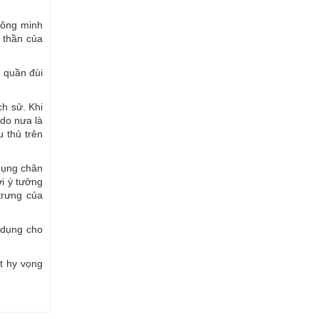
hông minh
 thần của
, quần đùi
ch sử. Khi
 do nưa là
 thủ trên
dụng chân
i ý tưởng
trưng của
 dụng cho
t hy vọng