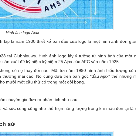
Hình ảnh logo Ajax
ành lập là năm 1900 thiết kế ban đầu của logo là một hình ảnh đơn gi
28 tại Clubnieuws. Hình ảnh logo lấy ý tưởng từ hình ảnh của một 
ợc sản xuất để kỷ niệm kỷ niệm 25 Ajax của AFC vào năm 1925.
không có sự thay đổi nào. Mãi tới năm 1990 hình ảnh biểu tượng của
nh thương mại cao. Nó cũng dựa trên bản gốc “đầu Ajax” thế nhưng 
ho mười một cầu thử có trong một đội bóng.
các chuyên gia đưa ra phân tích như sau
 và sức sống cũng như thể hiện năng lượng trong khi màu đen lại là 
ịch sử