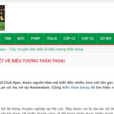
TBN
ĐỨC
PHÁP
ITALIA
CÚP C1
CÚP C2
SỔ MƠ
Ajax – Câu chuyện đặc biệt về biểu tượng thần thoại
ỆT VỀ BIỂU TƯỢNG THẦN THOẠI
ll Club Ajax, được người hâm mộ biết đến nhiều hơn với tên gọi
 Lan có trụ sở tại Amsterdam. Cùng
kiến thức bóng đá
tìm hiểu ch
 bộ đá bóng chuyên nghiệp tại Hà Lan. Đây được coi là câu lạc bộ t
ã gặt hái được rất nhiều thành công, là đội bóng nhận được nhiều danh