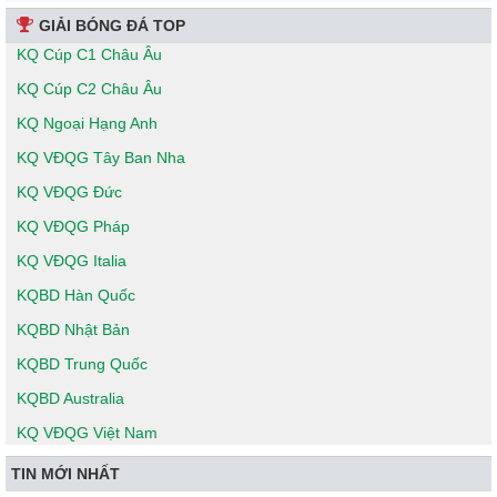
GIẢI BÓNG ĐÁ TOP
KQ Cúp C1 Châu Âu
KQ Cúp C2 Châu Âu
KQ Ngoại Hạng Anh
KQ VĐQG Tây Ban Nha
KQ VĐQG Đức
KQ VĐQG Pháp
KQ VĐQG Italia
KQBD Hàn Quốc
KQBD Nhật Bản
KQBD Trung Quốc
KQBD Australia
KQ VĐQG Việt Nam
TIN MỚI NHẤT