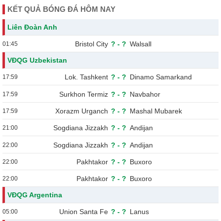
KẾT QUẢ BÓNG ĐÁ HÔM NAY
Liên Đoàn Anh
Bristol City
?
-
?
Walsall
01:45
VĐQG Uzbekistan
Lok. Tashkent
?
-
?
Dinamo Samarkand
17:59
Surkhon Termiz
?
-
?
Navbahor
17:59
Xorazm Urganch
?
-
?
Mashal Mubarek
17:59
Sogdiana Jizzakh
?
-
?
Andijan
21:00
Sogdiana Jizzakh
?
-
?
Andijan
22:00
Pakhtakor
?
-
?
Buxoro
22:00
Pakhtakor
?
-
?
Buxoro
22:00
VĐQG Argentina
Union Santa Fe
?
-
?
Lanus
05:00